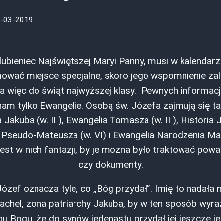
-03-2019
lubieniec Najświętszej Maryi Panny, musi w kalendarz
ować miejsce specjalne, skoro jego wspomnienie zal
 a więc do świąt najwyższej klasy. Pewnych informacji
nam tylko Ewangelie. Osobą św. Józefa zajmują się ta
Jakuba (w. II ), Ewangelia Tomasza (w. II ), Historia J
 Pseudo-Mateusza (w. VI) i Ewangelia Narodzenia Mary
est w nich fantazji, by je można było traktować powa
czy dokumenty.
Józef oznacza tyle, co „Bóg przydał”. Imię to nadał
chel, zona patriarchy Jakuba, by w ten sposób wyraz
u Bogu, że do synów jedenastu przydał jej jeszcze j