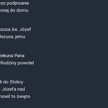
zez podpisanie
ionej do domu
ezusa św. Józef
 Jezusa, jemu
piekuna Pana
j Rodziny powołał
i do Stolicy
. Józefa nad
nowił to święto