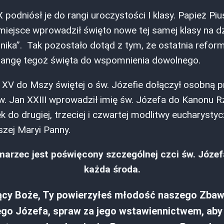
 podniósł je do rangi uroczystości I klasy. Papież Pius
miejsce wprowadził święto nowe tej samej klasy na d
ika”. Tak pozostało dotąd z tym, że ostatnia reform
 rangę tegoż święta do wspomnienia dowolnego.
 XV do Mszy świętej o św. Józefie dołączył osobną p
św. Jan XXIII wprowadził imię św. Józefa do Kanonu 
k do drugiej, trzeciej i czwartej modlitwy eucharysty
szej Maryi Panny.
marzec jest poświęcony szczególnej czci św. Józef
każda środa.
y Boże, Ty powierzyłeś młodość naszego Zbawic
ego Józefa, spraw za jego wstawiennictwem, aby