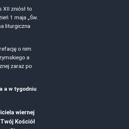
 XII zniósł to
zień 1 maja „Św.
a liturgiczna
refację o nim
Rzymskiego a
cznej zaraz po
a a w tygodniu
iela wiernej
 Twój Kościół