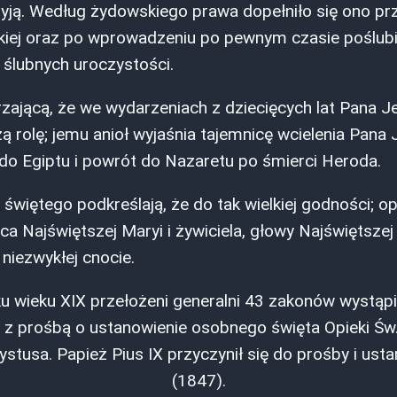
yją. Według żydowskiego prawa dopełniło się ono pr
iej oraz po wprowadzeniu po pewnym czasie poślub
ślubnych uroczystości.
zającą, że we wydarzeniach z dziecięcych lat Pana J
 rolę; jemu anioł wyjaśnia tajemnicę wcielenia Pana
do Egiptu i powrót do Nazaretu po śmierci Heroda.
 świętego podkreślają, że do tak wielkiej godności; o
ca Najświętszej Maryi i żywiciela, głowy Najświętsze
niezwykłej cnocie.
 wieku XIX przełożeni generalni 43 zakonów wystąpil
j z prośbą o ustanowienie osobnego święta Opieki Św
stusa. Papież Pius IX przyczynił się do prośby i usta
(1847).