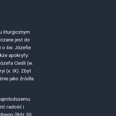
u liturgicznym
iczane jest do
 o św. Józefie
kże apokryfy:
ózefa Cieśli (w.
i (x. IX). Zbyt
żnie jako źródła
a najmłodszemu
ić radość i
ednego (Rdz 30,