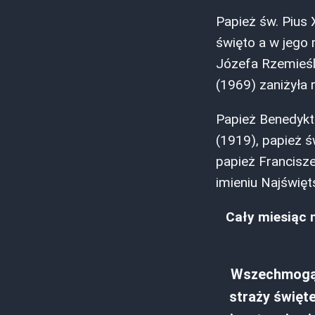
Papież św. Pius X
święto a w jego 
Józefa Rzemieśln
(1969) zaniżyła
Papież Benedykt
(1919), papież 
papież Francisze
imieniu Najświęt
Cały miesiąc 
Wszechmogąc
straży święt