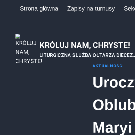
Przejdź
Strona główna
Zapisy na turnusy
Sek
do
treści
KRÓLUJ NAM, CHRYSTE!
LITURGICZNA SŁUŻBA OŁTARZA DIECEZ
AKTUALNOŚCI
Urocz
Oblub
Maryi