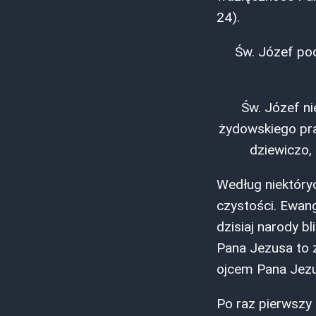
24).
Św. Józef poc
Św. Józef ni
żydowskiego pra
dziewiczo,
Według niektóryc
czystości. Ewang
dzisiaj narody b
Pana Jezusa to z
ojcem Pana Jezu
Po raz pierwszy 