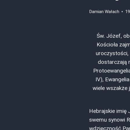
Damian Wałach
19
Św. Józef, ob
Kościoła zajm
uroczystości,
dostarczają 
Protoewangelia 
IV), Ewangelia
wiele wszakże j
Hebrajskie imię 
swemu synowi Ra
wdzięczność Pan