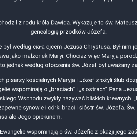
hodził z rodu króla Dawida. Wykazuje to św. Mateusz
genealogię przodków Józefa.
e był według ciała ojcem Jezusa Chrystusa. Był nim 
wa jako małżonek Maryi. Chociaż więc Maryja porod
 to jednak według otoczenia św. Józef był uważany za
h pisarzy kościelnych Maryja i Józef złożyli ślub do
elie wspominają o „braciach” i „siostrach” Pana Jezu
liskiego Wschodu zwykły nazywać bliskich krewnych. „Br
apewne synowie i córki braci i sióstr św. Józefa. Św. 
sa ale Jego opiekunem.
Ewangelie wspominają o św. Józefie z okazji jego zaś