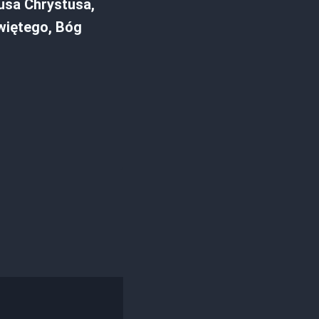
usa Chrystusa,
Świętego, Bóg