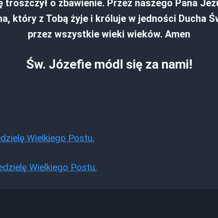
ię troszczył o zbawienie. Przez naszego Pana Jez
, który z Tobą żyje i króluje w jedności Ducha 
przez wszystkie wieki wieków. Amen
Św. Józefie módl się za nami!
a
dzielę Wielkiego Postu.
edzielę Wielkiego Postu.