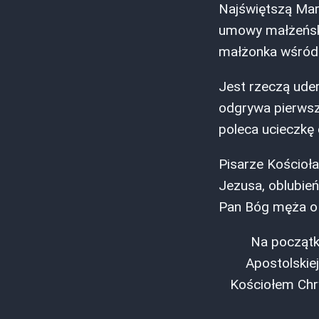
Najświętszą Mar
umowy małżeńsk
małżonka wśród 
Jest rzeczą uder
odgrywa pierwszą
poleca ucieczkę 
Pisarze Kościoła
Jezusa, oblubień
Pan Bóg męża o 
Na początku
Apostolskie
Kościołem Chry