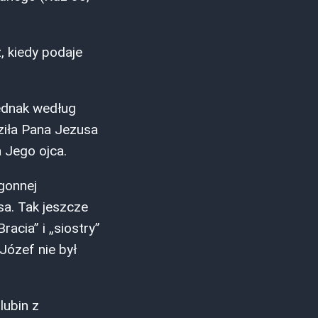
, kiedy podaje
jednak według
ziła Pana Jezusa
 Jego ojca.
zgonnej
sa. Tak jeszcze
acia” i „siostry”
Józef nie był
lubin z