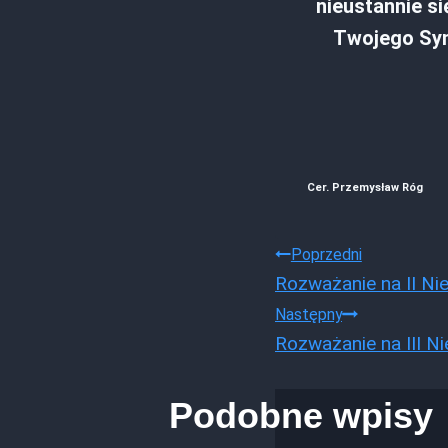
nieustannie s
Twojego Syna
Cer. Przemysław Róg
Nawigacj
Poprzedni
Rozważanie na II Nie
wpisu
Następny
Rozważanie na III Ni
Podobne wpisy