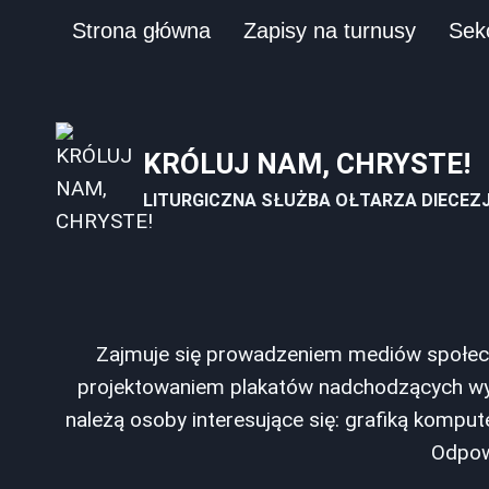
Przejdź
Strona główna
Zapisy na turnusy
Sek
do
treści
KRÓLUJ NAM, CHRYSTE!
LITURGICZNA SŁUŻBA OŁTARZA DIECEZ
Zajmuje się prowadzeniem mediów społecz
projektowaniem plakatów nadchodzących wyd
należą osoby interesujące się: grafiką komp
Odpowi