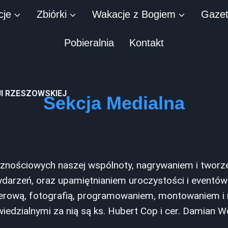
cje
Zbiórki
Wakacje z Bogiem
Gaze
Pobieralnia
Kontakt
JI RZESZOWSKIEJ
Sekcja Medialna
nościowych naszej wspólnoty, nagrywaniem i tworze
arzeń, oraz upamiętnianiem uroczystości i eventów 
uterową, fotografią, programowaniem, montowaniem i 
edzialnymi za nią są ks. Hubert Cop i cer. Damian Wo